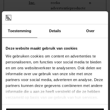
Inc.
reeks
n
advertentieproducte
n te leveren, zoals
realtime bieden van
externe
adverteerders.
Toestemming
Details
Over
_ga
Google
Gebruikt om
2 jaar
gegevens naar
Deze website maakt gebruik van cookies
Google Analytics te
verzenden over het
We gebruiken cookies om content en advertenties te
apparaat en het
personaliseren, om functies voor social media te bieden
gedrag van de
en om ons websiteverkeer te analyseren. Ook delen we
bezoeker. Traceert
informatie over uw gebruik van onze site met onze
de bezoeker op
partners voor social media, adverteren en analyse. Deze
verschillende
partners kunnen deze gegevens combineren met andere
apparaten en
informatie die u aan ze heeft verstrekt of die ze hebben
marketingkanalen.
verzameld op basis van uw gebruik van hun services.
_ga_#
Google
Gebruikt om
2 jaar
gegevens naar