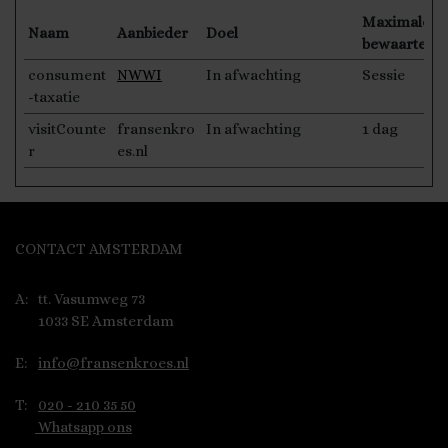
Maximale
Naam
Aanbieder
Doel
bewaarterm
consument
NWWI
In afwachting
Sessie
-taxatie
visitCounte
fransenkro
In afwachting
1 dag
r
es.nl
CONTACT AMSTERDAM
A:
tt. Vasumweg 73
1033 SE Amsterdam
E:
info@fransenkroes.nl
T:
020 - 210 35 50
Whatsapp ons