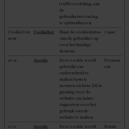
trafficverdeling, om
de
gebruikerservaring
te optimaliseren.
CookieCon
Cookiebot
Slaat de cookiestatus
1 jaar
sent
van de gebruiker op
voor het huidige
domein
rc::a
Google
Deze cookie wordt
Perman
gebruikt om
ent
onderscheid te
maken tussen
mensen en bots. Dit is
gunstig voor de
website om juiste
rapporten over het
gebruik van de
website te maken.
rc::c
Google
Deze cookie wordt
Sessie