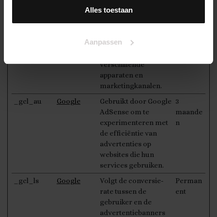
Google Analytics te
Alles toestaan
verzenden over het
apparaat en het
gedrag van de
Aanpassen
bezoeker. Traceert
de bezoeker op
verschillende
apparaten en
marketingkanalen.
_gcl_au
Google
Gebruikt door Google
3
AdSense om te
maande
experimenteren met
n
de efficiëntie van
advertenties op
websites die hun
services gebruiken.
_gcl_ls
Google
Volgt de conversie-
Perman
rate tussen de
ent
gebruiker en de
advertentiebanners