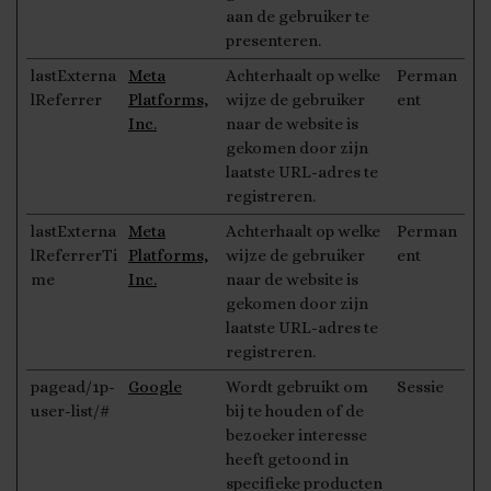
aan de gebruiker te
presenteren.
lastExterna
Meta
Achterhaalt op welke
Perman
lReferrer
Platforms,
wijze de gebruiker
ent
Inc.
naar de website is
gekomen door zijn
laatste URL-adres te
registreren.
lastExterna
Meta
Achterhaalt op welke
Perman
lReferrerTi
Platforms,
wijze de gebruiker
ent
me
Inc.
naar de website is
gekomen door zijn
laatste URL-adres te
registreren.
pagead/1p-
Google
Wordt gebruikt om
Sessie
user-list/#
bij te houden of de
bezoeker interesse
heeft getoond in
specifieke producten