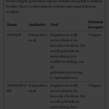
tot beveiligde gedeelten van de website mogelijk te maken.
Zonder deze cookies kan de website niet naar behoren
werken.
Maximale
Naam
Aanbieder
Doel
bewaarterm
AWSALB
fransenkro
Registreert welk
7 dagen
es.nl
servercluster de
bezoeker bedient. Dit
wordt gebruikt in
samenhang met
trafficverdeling, om
de
gebruikerservaring
te optimaliseren.
AWSALBCO
fransenkro
Registreert welk
7 dagen
RS
es.nl
servercluster de
bezoeker bedient. Dit
wordt gebruikt in
samenhang met