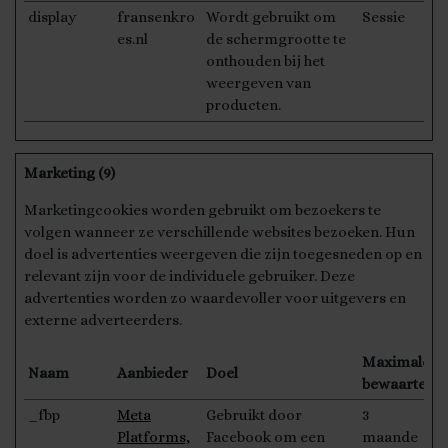
display
fransenkro
Wordt gebruikt om
Sessie
es.nl
de schermgrootte te
onthouden bij het
weergeven van
producten.
Marketing (9)
Marketingcookies worden gebruikt om bezoekers te
volgen wanneer ze verschillende websites bezoeken. Hun
doel is advertenties weergeven die zijn toegesneden op en
relevant zijn voor de individuele gebruiker. Deze
advertenties worden zo waardevoller voor uitgevers en
externe adverteerders.
Maximale
Naam
Aanbieder
Doel
bewaarterm
_fbp
Meta
Gebruikt door
3
Platforms,
Facebook om een
maande