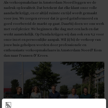
Als verkoopmakelaar in Amsterdam Noord leggen we de
nadruk op kwaliteit. Dat betekent dat elke klant onze volle
aandacht krijgt, en er altijd ruimte en tijd wordt gemaakt
voor jou. We zorgen ervoor dat je goed geïnformeerd en
goed voorbereid de markt op gaat. Daarbij doen we ons werk
met veel plezier. We beginnen elke dag met een lach en dat
werkt aanstekelijk. Op Funda krijgen wij dan ook een 9,2 voor
onze inzet en persoonlijke aanpak. Wil jij bij de verkoop van
jouw huis geholpen worden door professionele en
enthousiaste verkoopmakelaars in Amsterdam Noord? Kom
dan naar Fransen & Kroes.