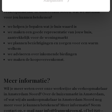
Aanpassen
Jij staat bij ons centraal in onze dienstverlening als
verkoopmakelaar in Amsterdam Noord. Wat we allemaal
voor jou kunnen betekenen?
we helpen je bepalen wat je huis waard is
we maken een goede representatie van jouw huis,
aantrekkelijk voor de woningmarkt
we plannen bezichtigingen en zorgen voor een warm
welkom
we adviseren over inkomende biedingen
we maken de koopovereenkomst.
Meer informatie?
Wil je meer weten over onze werkwijze als verkoopmakelaar
in Amsterdam Noord? Over de huizenmarkt in Amsterdam,
of wat wij als aankoopmakelaar in Amsterdam Noord nog
meer voor je kunnen betekenen? Meer informatie? Neem
contact op, e-mail naar
info@fransenkroes.nl
, of bel
020 –