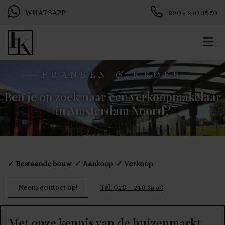
WHATSAPP
020 - 210 35 50
FRANSEN & KROES
Ben je op zoek naar een verkoopmakelaar
in Amsterdam Noord?
✓ Bestaande bouw ✓ Aankoop ✓ Verkoop
Neem contact op!
Tel: 020 – 210 35 50
Met onze kennis van de huizenmarkt,