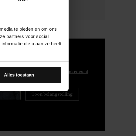
 media te bieden en om ons
ze partners voor social
nformatie die u aan ze heeft
Gerard Langen
NVM Makelaar
E:
g.langen@fransenkroes.nl
Alles toestaan
T:
06 100 819 61
Toon belangstelling