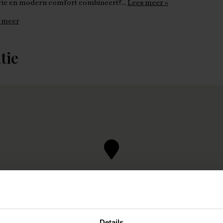
orie en modern comfort combineert?…
Lees meer »
 meer
tie
Details