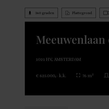
360 graden
Plattegrond
Meeuwenlaan
1021 HV, AMSTERDAM
2
€ 625.000,- k.k.
76 m