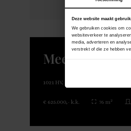
Deze website maakt gebruik
We gebruiken cookies om cont
websiteverkeer te analyseren
media, adverteren en analys
verstrekt of die ze hebben v
Meeuwenlaan
1021 HV, AMSTERDAM
2
€ 625.000,- k.k.
76 m