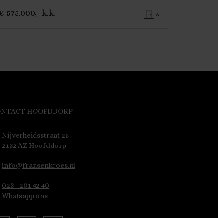
€ 575.000,- k.k.
6
ONTACT HOOFDDORP
Nijverheidsstraat 25
2132 AZ Hoofddorp
info@fransenkroes.nl
023 - 201 42 40
Whatsapp ons