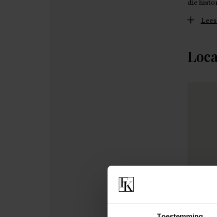
die hist
Lees
Loca
Toestemming