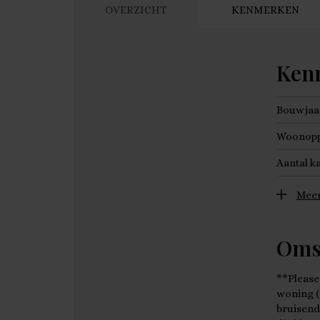
OVERZICHT
KENMERKEN
Ken
Bouwjaa
Woonopp
Aantal k
Meer
Oms
**Please
woning (7
bruisend