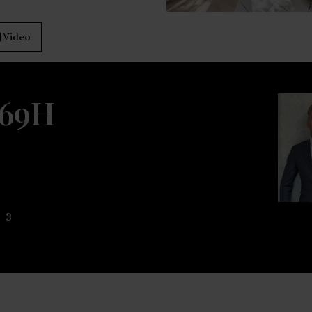
Video
 69H
3