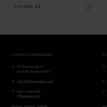
€ 375.000,- k.k.
2
2
CONTACT AMSTERDAM
C
A:
tt. Vasumweg 73
A:
1033 SE Amsterdam
E:
info@fransenkroes.nl
E:
T:
020 - 210 35 50
T:
Whatsapp ons