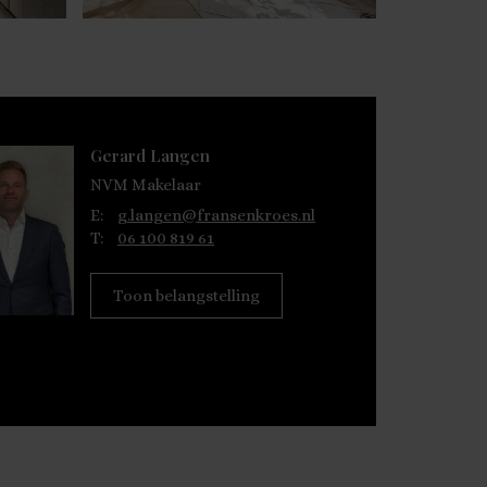
Gerard Langen
NVM Makelaar
E:
g.langen@fransenkroes.nl
T:
06 100 819 61
Toon belangstelling