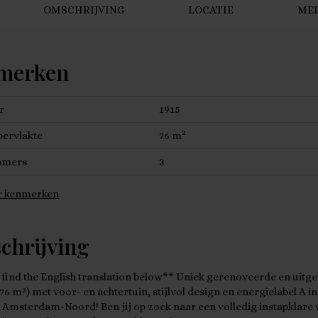
OMSCHRIJVING
LOCATIE
ME
merken
r
1915
2
ervlakte
76 m
amers
3
 kenmerken
chrijving
 find the English translation below** Uniek gerenoveerde en uit
6 m²) met voor- en achtertuin, stijlvol design en energielabel A in
 Amsterdam-Noord! Ben jij op zoek naar een volledig instapklare