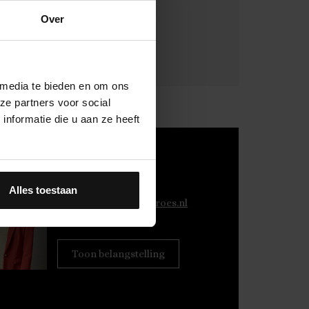
Over
 media te bieden en om ons
ze partners voor social
nformatie die u aan ze heeft
Eline Mak
NVM Makelaar
Alles toestaan
E:
e.mak@fransenkroes.nl
T:
06 112 210 19
Toon belangstelling