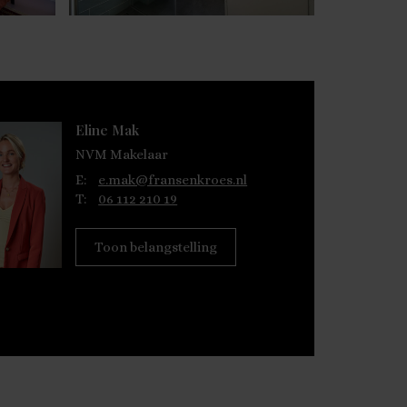
Eline Mak
NVM Makelaar
E:
e.mak@fransenkroes.nl
T:
06 112 210 19
Toon belangstelling