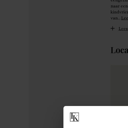
eengezin
naar een
kindvrie
van…
Lee
Lees
Loca