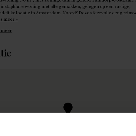
swoning (70 m²) met zonnige tuin in geliefd Tuindorp-Oostzaan. 
 instapklare woning met alle gemakken, gelegen op een rustige,
ndelijke locatie in Amsterdam-Noord? Deze sfeervolle eengezins
s meer »
 meer
tie