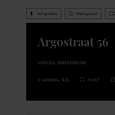
360 graden
Plattegrond
Argostraat 56
1033 EG, AMSTERDAM
2
€ 550.000,- k.k.
70 m