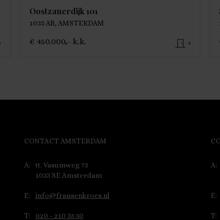
Oostzanerdijk 101
1033 AB, AMSTERDAM
€ 450.000,- k.k.
3
4
CONTACT AMSTERDAM
C
A:
tt. Vasumweg 73
A:
1033 SE Amsterdam
E:
info@fransenkroes.nl
E:
T:
020 - 210 35 50
T: