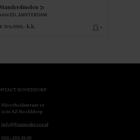
Standerdmolen 71
1035 ED, AMSTERDAM
€ 375.000,- k.k.
4
ONTACT HOOFDDORP
Nijverheidsstraat 25
2132 AZ Hoofddorp
info@fransenkroes.nl
023 - 201 42 40