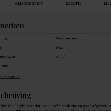
OMSCHRIJVING
LOCATIE
ME
merken
ning
Tussenwoning
r
1921
2
ervlakte
70 m
amers
3
 kenmerken
chrijving
 find the English translation below** Moderne en goed afgewerkt