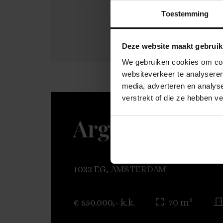
Toestemming
Deze website maakt gebruik
We gebruiken cookies om cont
websiteverkeer te analyseren
media, adverteren en analys
verstrekt of die ze hebben v
Argostraat 56
1033 EG, AMSTERDAM
2
€ 550.000,- k.k.
70 m