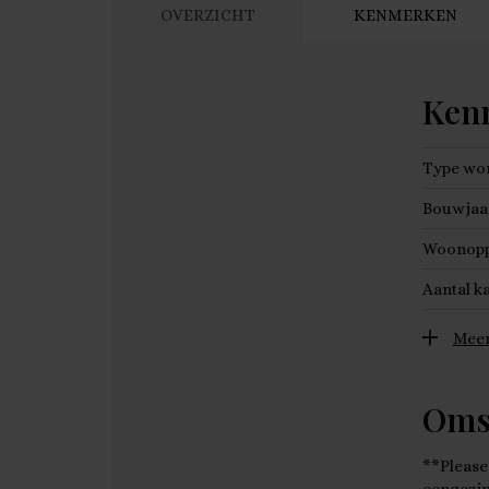
OVERZICHT
KENMERKEN
Ken
Type wo
Bouwjaa
Woonopp
Aantal k
Meer
Oms
**Please