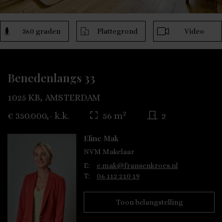
360 graden
Plattegrond
Video
Benedenlangs 33
1025 KB, AMSTERDAM
2
€ 350.000,- k.k.
56 m
2
Eline Mak
NVM Makelaar
E:
e.mak@fransenkroes.nl
T:
06 112 210 19
Toon belangstelling