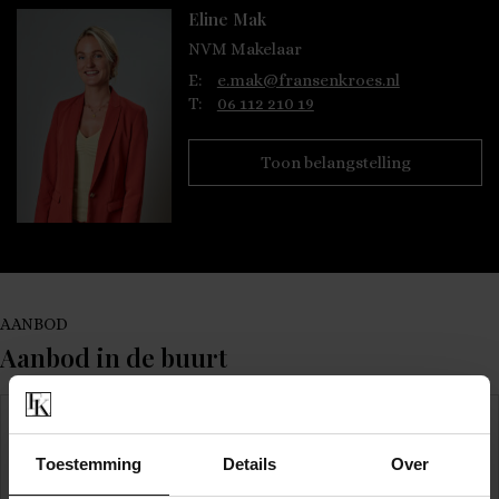
Eline Mak
NVM Makelaar
E:
e.mak@fransenkroes.nl
T:
06 112 210 19
Toon belangstelling
AANBOD
Aanbod in de buurt
VERKOCHT
Toestemming
Details
Over