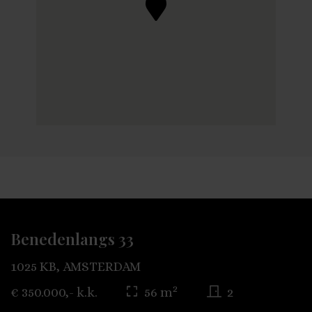
Benedenlangs 33
1025 KB, AMSTERDAM
2
€ 350.000,- k.k.
56 m
2