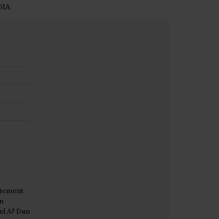
DIA
rtement
n
el A? Dan