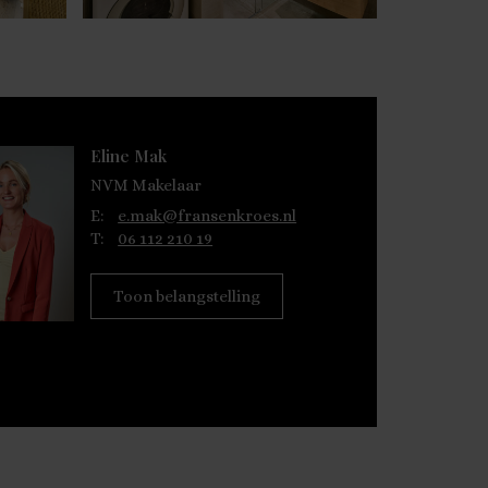
Eline Mak
NVM Makelaar
E:
e.mak@fransenkroes.nl
T:
06 112 210 19
Toon belangstelling