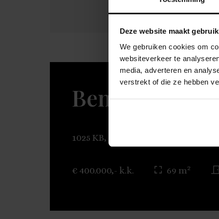
Deze website maakt gebruik
We gebruiken cookies om cont
websiteverkeer te analyseren
media, adverteren en analys
verstrekt of die ze hebben v
Benedenlangs 
1025 KB, AMSTERDAM
2
€ 400.000,- k.k.
69 m