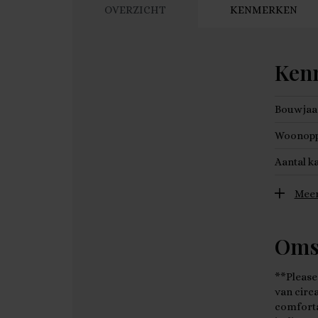
OVERZICHT
KENMERKEN
Ken
Bouwjaa
Woonopp
Aantal k
Meer
Oms
**Please
van circ
comforta