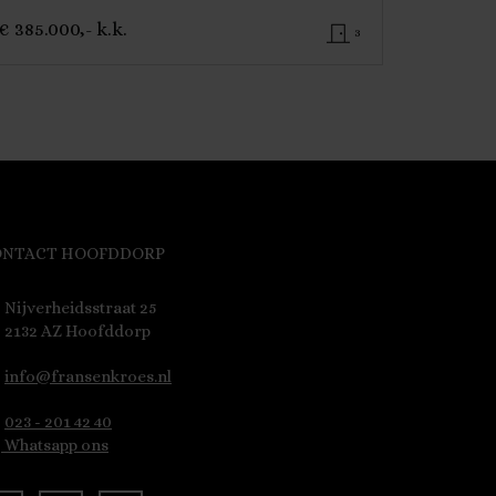
€ 385.000,- k.k.
3
ONTACT HOOFDDORP
Nijverheidsstraat 25
2132 AZ Hoofddorp
info@fransenkroes.nl
023 - 201 42 40
Whatsapp ons