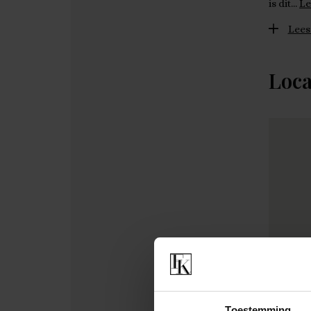
is dit…
Le
Lees
Loca
Toestemming