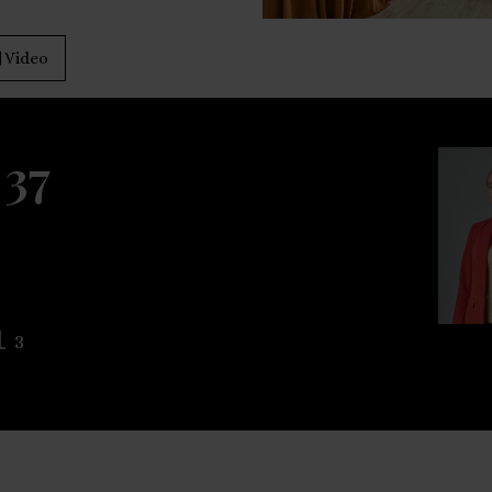
Video
37
3