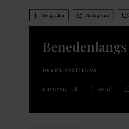
360 graden
Plattegrond
Benedenlangs 
1025 KB, AMSTERDAM
2
€ 400.000,- k.k.
69 m