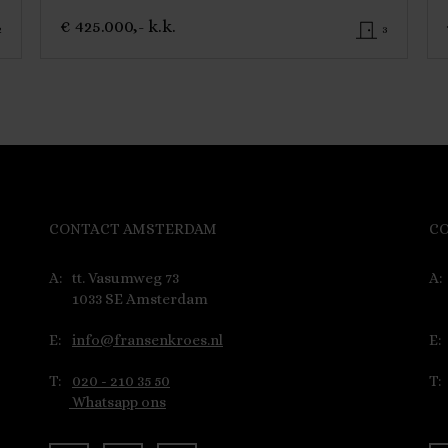
€ 425.000,- k.k.
2
3
CONTACT AMSTERDAM
C
A:
tt. Vasumweg 73
A:
1033 SE Amsterdam
E:
info@fransenkroes.nl
E:
T:
020 - 210 35 50
T:
Whatsapp ons