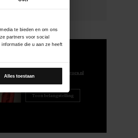
 media te bieden en om ons
ze partners voor social
nformatie die u aan ze heeft
Eline Mak
NVM Makelaar
E:
e.mak@fransenkroes.nl
Alles toestaan
T:
06 112 210 19
Toon belangstelling