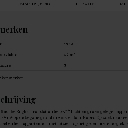
OMSCHRIJVING
LOCATIE
ME
merken
r
1969
2
ervlakte
69 m
amers
3
 kenmerken
chrijving
 find the English translation below** Licht en groen gelegen appa
a 69 m² op de begane grond in Amsterdam-Noord Op zoek naar ee
bel en licht appartement met uitzicht op het groen met energielab