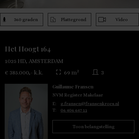
360 graden
Plattegrond
Video
Het Hoogt 164
1025 HD, AMSTERDAM
2
€ 385.000,- k.k.
69 m
3
Guillaume Fransen
NVM Register Makelaar
E:
g.fransen@fransenkroes.nl
T:
06 406 647 11
Toon belangstelling