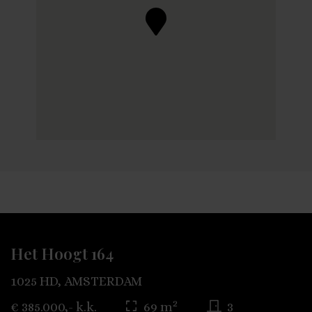
Het Hoogt 164
1025 HD, AMSTERDAM
2
€ 385.000,- k.k.
69 m
3