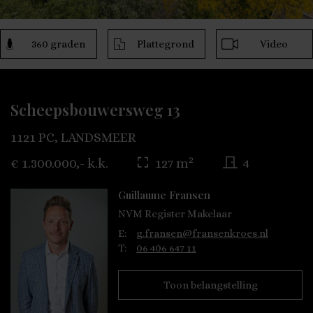
360 graden
Plattegrond
Video
Scheepsbouwersweg 13
1121 PC, LANDSMEER
2
€ 1.300.000,- k.k.
127 m
4
Guillaume Fransen
NVM Register Makelaar
E:
g.fransen@fransenkroes.nl
T:
06 406 647 11
Toon belangstelling