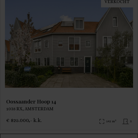
VERKOCHT
Oossaander Hoop 14
1035 RX, AMSTERDAM
€ 825.000,- k.k.
2
142 m
5