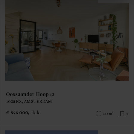
Oossaander Hoop 12
1035 RX, AMSTERDAM
€ 825.000,- k.k.
2
133 m
6