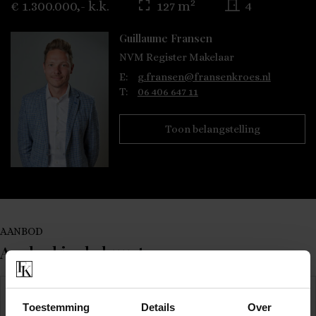
2
€ 1.300.000,- k.k.
127 m
4
Guillaume Fransen
NVM Register Makelaar
E:
g.fransen@fransenkroes.nl
T:
06 406 647 11
Toon belangstelling
AANBOD
Aanbod in de buurt
VERKOCHT
Toestemming
Details
Over