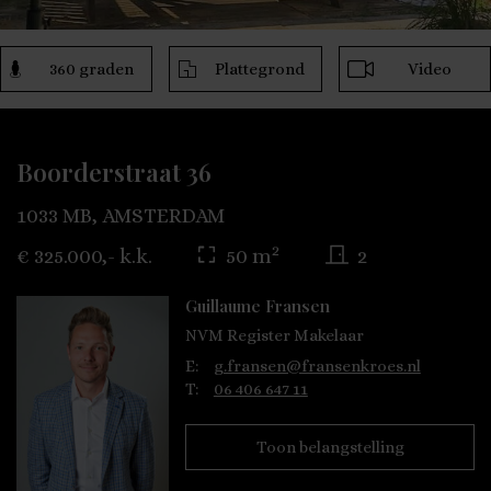
360 graden
Plattegrond
Video
Boorderstraat 36
1033 MB, AMSTERDAM
2
€ 325.000,- k.k.
50 m
2
Guillaume Fransen
NVM Register Makelaar
E:
g.fransen@fransenkroes.nl
T:
06 406 647 11
Toon belangstelling