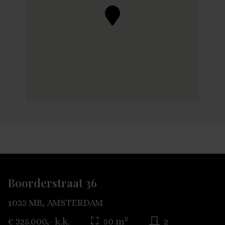
Boorderstraat 36
1033 MB, AMSTERDAM
2
€ 325.000,- k.k.
50 m
2