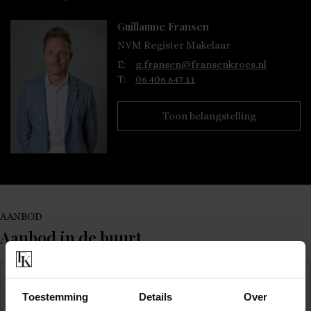
Guillaume Fransen
NVM Register Makelaar
E:
g.fransen@fransenkroes.nl
T:
06 406 647 11
Toon belangstelling
AANBOD
Aanbod in de buurt
Toestemming
Details
Over