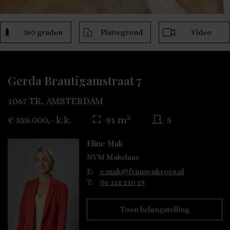
360 graden
Plattegrond
Video
Gerda Brautigamstraat 7
1067 TR, AMSTERDAM
2
€ 525.000,- k.k.
91 m
5
Eline Mak
NVM Makelaar
E:
e.mak@fransenkroes.nl
T:
06 112 210 19
Toon belangstelling