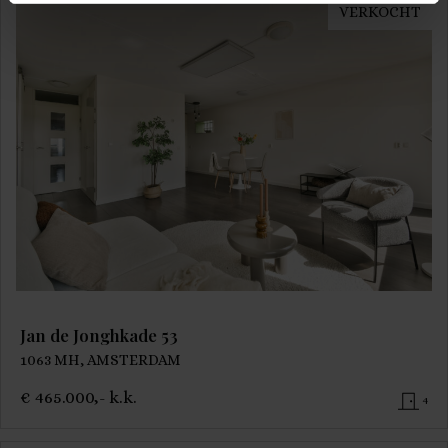
VERKOCHT
Jan de Jonghkade 53
1063 MH, AMSTERDAM
€ 465.000,- k.k.
4