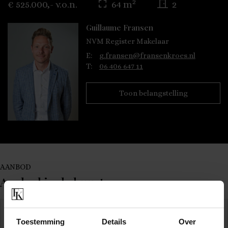
2
€ 525.000,- v.o.n.
64 m
2
Guillaume Fransen
NVM Register Makelaar
E:
g.fransen@fransenkroes.nl
T:
06 406 647 11
Toon belangstelling
AANBOD
Aanbod in de buurt
VERKOCHT
Toestemming
Details
Over