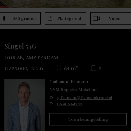
360 graden
Plattegrond
Video
Singel 54G
1015 AB, AMSTERDAM
2
€ 525.000,- v.o.n.
64 m
2
Guillaume Fransen
NVM Register Makelaar
E:
g.fransen@fransenkroes.nl
T:
06 406 647 11
Toon belangstelling