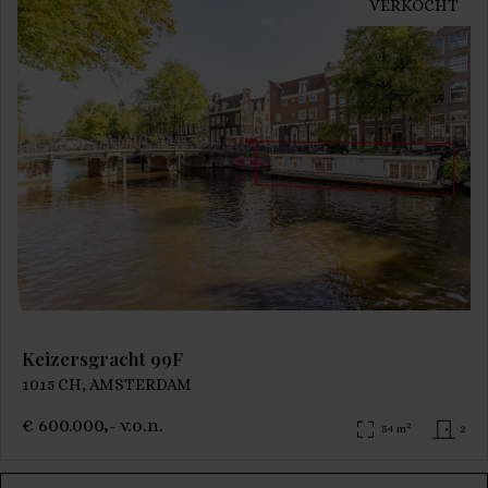
VERKOCHT
Keizersgracht 99F
1015 CH, AMSTERDAM
€ 600.000,- v.o.n.
2
54 m
2