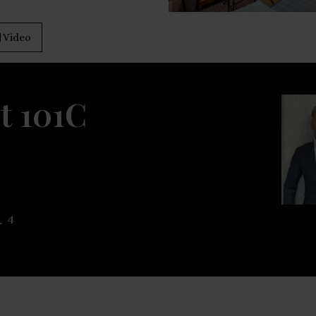
Video
t 101C
4