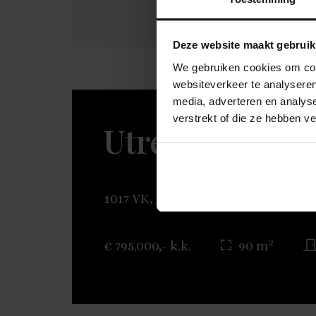
Deze website maakt gebruik
We gebruiken cookies om cont
websiteverkeer te analyseren
media, adverteren en analys
verstrekt of die ze hebben v
Utrechtsestraa
1017 VK, AMSTERDAM
2
€ 795.000,- k.k.
90 m