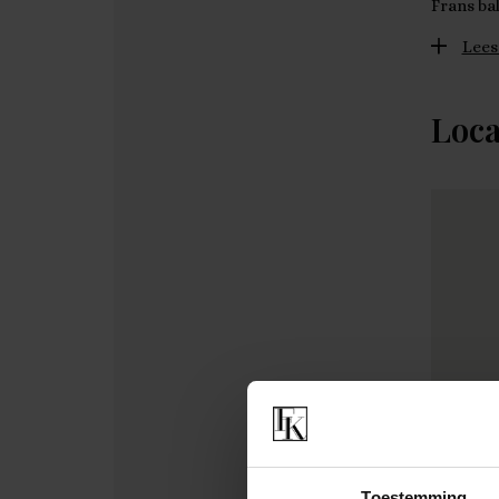
Frans ba
Lees
Loca
Toestemming