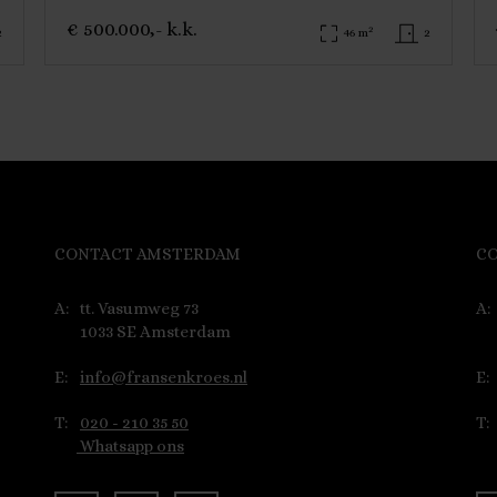
€ 500.000,- k.k.
2
2
46 m
2
CONTACT AMSTERDAM
C
A:
tt. Vasumweg 73
A:
1033 SE Amsterdam
E:
info@fransenkroes.nl
E:
T:
020 - 210 35 50
T:
Whatsapp ons