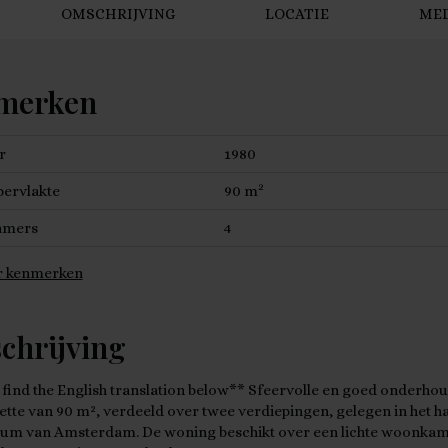
OMSCHRIJVING
LOCATIE
ME
merken
r
1980
2
ervlakte
90 m
amers
4
 kenmerken
chrijving
 find the English translation below** Sfeervolle en goed onderho
tte van 90 m², verdeeld over twee verdiepingen, gelegen in het h
rum van Amsterdam. De woning beschikt over een lichte woonka