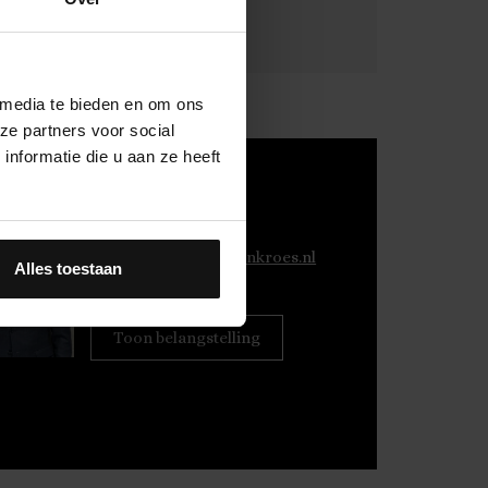
 media te bieden en om ons
ze partners voor social
nformatie die u aan ze heeft
Gerard Langen
NVM Makelaar
E:
g.langen@fransenkroes.nl
Alles toestaan
T:
06 100 819 61
Toon belangstelling