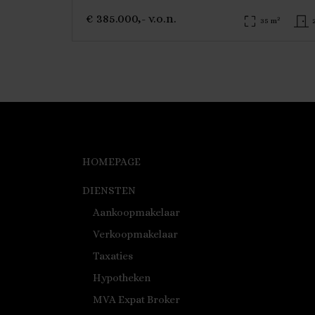
€ 385.000,- v.o.n.
2
35 m
HOMEPAGE
DIENSTEN
Aankoopmakelaar
Verkoopmakelaar
Taxaties
Hypotheken
MVA Expat Broker