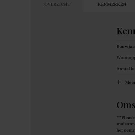
OVERZICHT
KENMERKEN
Ken
Bouwjaa
Woonopp
Aantal k
Meer
Oms
**Please
maisonne
het cent