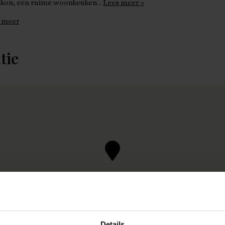
lkon, een ruime woonkeuken…
Lees meer »
 meer
tie
Details