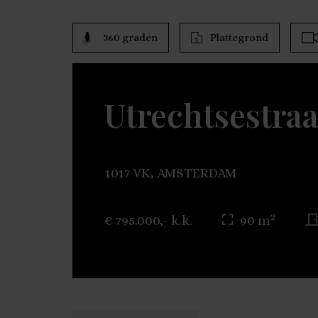
360 graden
Plattegrond
Utrechtsestraa
1017 VK, AMSTERDAM
2
€ 795.000,- k.k.
90 m