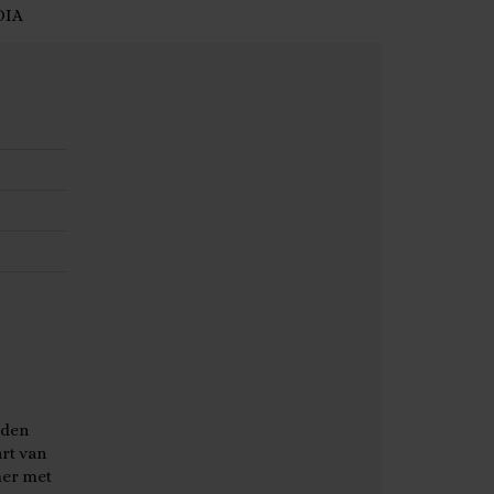
DIA
uden
art van
mer met