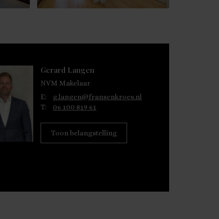
Gerard Langen
NVM Makelaar
E:
g.langen@fransenkroes.nl
T:
06 100 819 61
Toon belangstelling