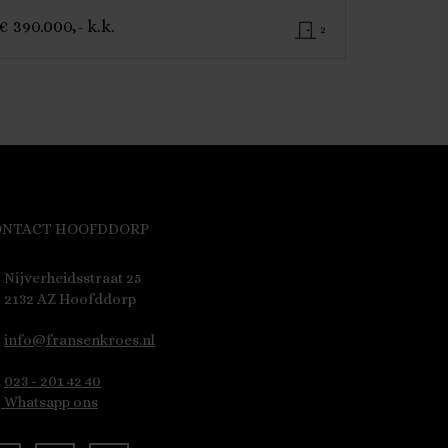
€ 390.000,- k.k.
2
ONTACT HOOFDDORP
Nijverheidsstraat 25
2132 AZ Hoofddorp
info@fransenkroes.nl
023 - 201 42 40
Whatsapp ons